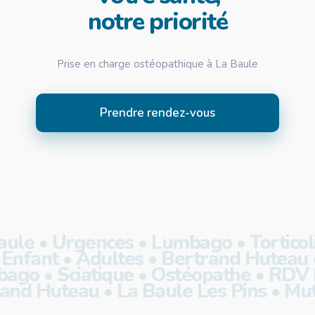
notre priorité
Prise en charge ostéopathique à La Baule
Prendre rendez-vous
ule • Urgences • Lumbago • Torticolis
Enfant • Adultes • Bertrand Huteau •
go • Sciatique • Ostéopathe • RDV Rap
rand Huteau • La Baule Les Pins • Mut