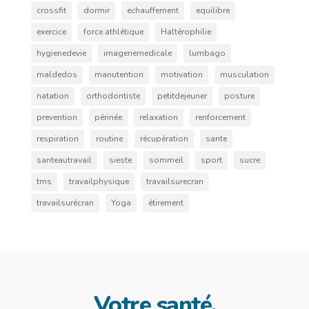
crossfit
dormir
echauffement
equilibre
exercice
force athlétique
Haltérophilie
hygienedevie
imageriemedicale
lumbago
maldedos
manutention
motivation
musculation
natation
orthodontiste
petitdejeuner
posture
prevention
périnée
relaxation
renforcement
respiration
routine
récupération
sante
santeautravail
sieste
sommeil
sport
sucre
tms
travailphysique
travailsurecran
travailsurécran
Yoga
étirement
Votre santé,