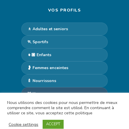
VOS PROFILS
🚶 Adultes et seniors
🏃 Sportifs
👧🏼 Enfants
🤰 Femmes enceintes
🍼 Nourrissons
🚨 Urgences
Nous utilisons des cookies pour nous permettre de mieux
comprendre comment le site est utilisé. En continuant à
utiliser ce site, vous acceptez cette politique
© 2026 Bertrand Huteau —
Mentions Légales
—
Politique de
confidentialité
— Réalisé par
Moon Digital
Cookie settings
ACCEPT