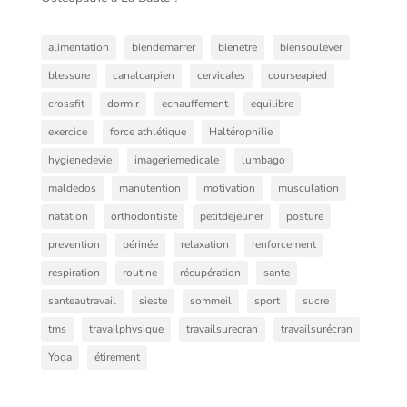
alimentation
biendemarrer
bienetre
biensoulever
blessure
canalcarpien
cervicales
courseapied
crossfit
dormir
echauffement
equilibre
exercice
force athlétique
Haltérophilie
hygienedevie
imageriemedicale
lumbago
maldedos
manutention
motivation
musculation
natation
orthodontiste
petitdejeuner
posture
prevention
périnée
relaxation
renforcement
respiration
routine
récupération
sante
santeautravail
sieste
sommeil
sport
sucre
tms
travailphysique
travailsurecran
travailsurécran
Yoga
étirement