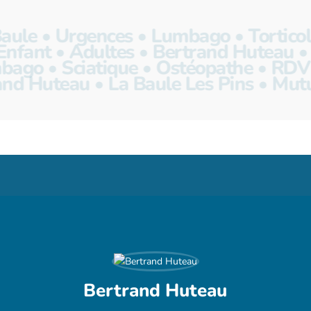
aule • Urgences • Lumbago • Torticoli
nfant • Adultes • Bertrand Huteau • 
ago • Sciatique • Ostéopathe • RDV Ra
and Huteau • La Baule Les Pins • Mutu
Bertrand Huteau