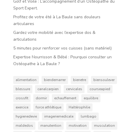
Golf et Voile : L’accompagnement d’un Ostéopathe du
Sport Expert.
Profitez de votre été à La Baule sans douleurs
articulaires
Gardez votre mobilité avec l’expertise dos &
articulations
5 minutes pour renforcer vos cuisses (sans matériel)
Expertise Nourrisson & Bébé : Pourquoi consulter un
Ostéopathe à La Baule ?
alimentation
biendemarrer
bienetre
biensoulever
blessure
canalcarpien
cervicales
courseapied
crossfit
dormir
echauffement
equilibre
exercice
force athlétique
Haltérophilie
hygienedevie
imageriemedicale
lumbago
maldedos
manutention
motivation
musculation