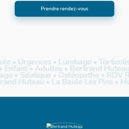
Prendre rendez-vous
le • Urgences • Lumbago • Torticolis 
• Enfant • Adultes • Bertrand Huteau 
o • Sciatique • Ostéopathe • RDV Rapi
trand Huteau • La Baule Les Pins • M