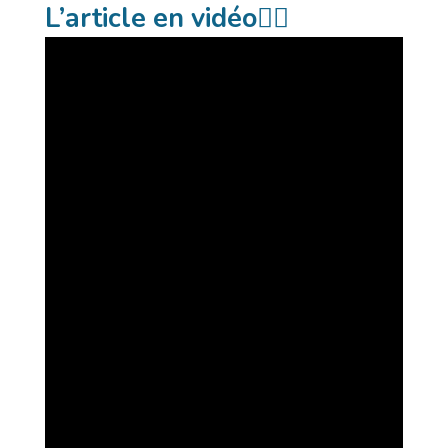
L’article en vidéo
👇🏻