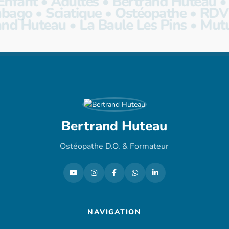
nfant • Adultes • Bertrand Huteau • 
ago • Sciatique • Ostéopathe • RDV Ra
and Huteau • La Baule Les Pins • Mutu
Bertrand Huteau
Ostéopathe D.O. & Formateur
NAVIGATION