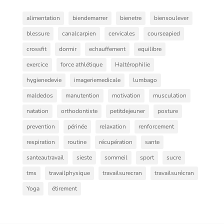
alimentation
biendemarrer
bienetre
biensoulever
blessure
canalcarpien
cervicales
courseapied
crossfit
dormir
echauffement
equilibre
exercice
force athlétique
Haltérophilie
hygienedevie
imageriemedicale
lumbago
maldedos
manutention
motivation
musculation
natation
orthodontiste
petitdejeuner
posture
prevention
périnée
relaxation
renforcement
respiration
routine
récupération
sante
santeautravail
sieste
sommeil
sport
sucre
tms
travailphysique
travailsurecran
travailsurécran
Yoga
étirement